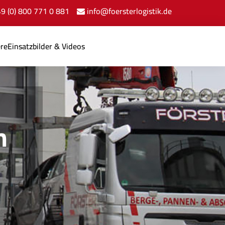
+49 (0) 800 771 0 881
info@foersterlogistik.de
ere
Einsatzbilder & Videos
n