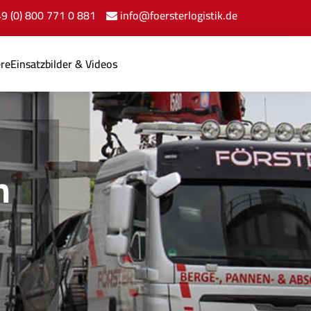
+49 (0) 800 771 0 881
info@foersterlogistik.de
ere
Einsatzbilder & Videos
n