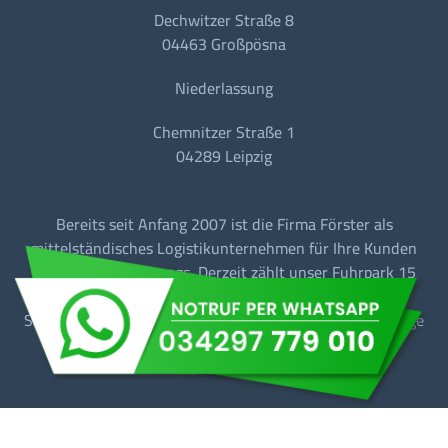
Dechwitzer Straße 8
04463 Großpösna
Niederlassung
Chemnitzer Straße 1
04289 Leipzig
Bereits seit Anfang 2007 ist die Firma Förster als
mittelständisches Logistikunternehmen für Ihre Kunden
bundesweit unterwegs. Derzeit zählt unser Fuhrpark 15
Fahrzeuge, darunter BDF-Wechselbrückenfahrzeuge,
Sattelzugmaschinen mit Tautliner + Sattelkipperfahrzeuge
für den Baustellen-/Linien-/Begegnungs- und
Fernverkehr.