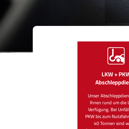
LKW + PK
Abschleppdie
Unser Abschleppdien
Ihnen rund um die 
Verfügung. Bei Unfä
PKW bis zum Nutzfah
40 Tonnen sind wi