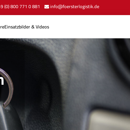
+49 (0) 800 771 0 881
info@foersterlogistik.de
ere
Einsatzbilder & Videos