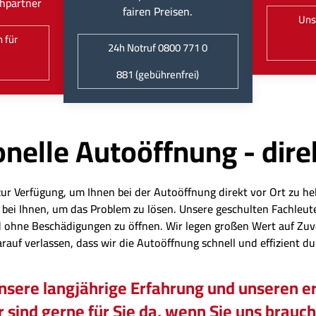
hpartner
fairen Preisen.
Uns
 für
24h Notruf 0800 771 0
881 (gebührenfrei)
nelle Autoöffnung - dire
zur Verfügung, um Ihnen bei der Autoöffnung direkt vor Ort zu hel
eit bei Ihnen, um das Problem zu lösen. Unsere geschulten Fachl
 ohne Beschädigungen zu öffnen. Wir legen großen Wert auf Zuv
arauf verlassen, dass wir die Autoöffnung schnell und effizient d
unsere langjährige Erfahrung und unseren er
 sind gerne für Sie da, wenn Sie uns brauc