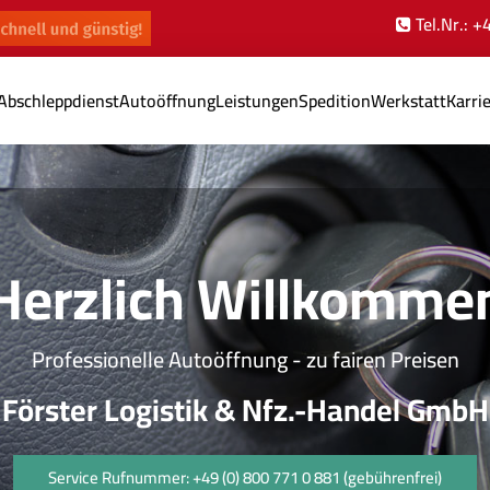
Tel.Nr.: 
Abschleppdienst
Autoöffnung
Leistungen
Spedition
Werkstatt
Karri
illkommen
- zu fairen Preisen
fz.-Handel GmbH
1 0 881 (gebührenfrei)