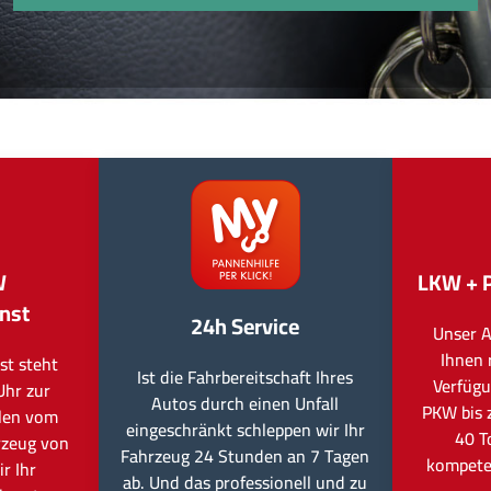
W
LKW + 
nst
24h Service
Unser A
Ihnen 
st steht
Ist die Fahrbereitschaft Ihres
Verfügu
Uhr zur
Autos durch einen Unfall
PKW bis 
llen vom
eingeschränkt schleppen wir Ihr
40 T
rzeug von
Fahrzeug 24 Stunden an 7 Tagen
kompete
r Ihr
ab. Und das professionell und zu