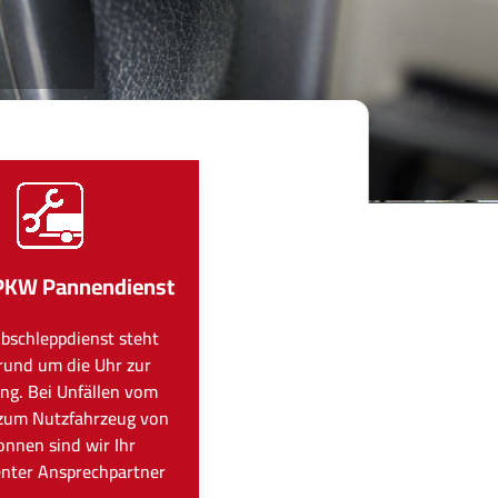
PKW Pannendienst
bschleppdienst steht
rund um die Uhr zur
ng. Bei Unfällen vom
zum Nutzfahrzeug von
onnen sind wir Ihr
nter Ansprechpartner