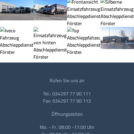
Rufen Sie uns an
Tel.: 034297 77 90 111
Fax: 034297 77 90 113
Öffnungszeiten
Mo. - Fr. 08:00 -17:00 Uhr