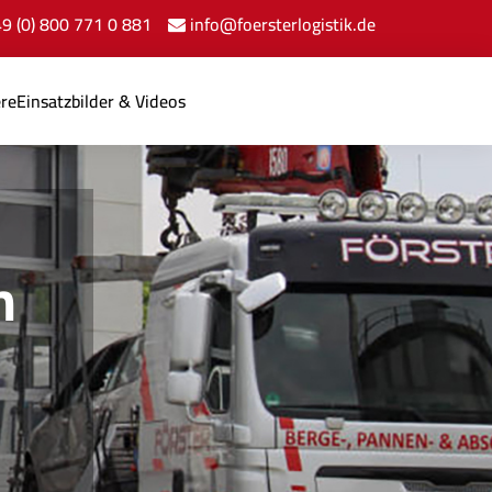
+49 (0) 800 771 0 881
info@foersterlogistik.de
ere
Einsatzbilder & Videos
n