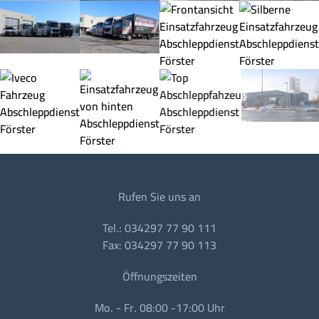
Rufen Sie uns an
Tel.: 034297 77 90 111
Fax: 034297 77 90 113
Öffnungszeiten
Mo. - Fr. 08:00 -17:00 Uhr