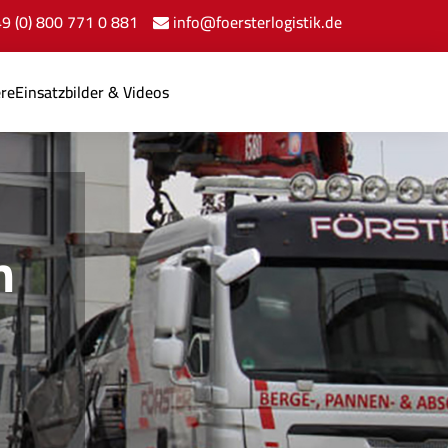
+49 (0) 800 771 0 881
info@foersterlogistik.de
ere
Einsatzbilder & Videos
n