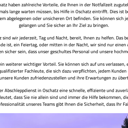
atz haben zahlreiche Vorteile, die Ihnen in der Notfallzeit zug
mals lange warten müssen, bis Hilfe in Oschatz eintrifft. Dies ist
inem abgelegenen oder unsicheren Ort befinden. Sie können sich je
gelangen und Sie sicher an Ihr Ziel zu bringen.
ind wir jederzeit, Tag und Nacht, bereit, Ihnen zu helfen. Das bed
e ist, ein Feiertag, oder mitten in der Nacht, wir sind nur einen
nen sicher sein, dass unser geschultes Personal und unsere hoc
ein weiterer wichtiger Vorteil. Sie können sich auf uns verlassen
alifizierter Fachleute, die sich dazu verpflichten, jedem Kunden
, unsere Kunden zufriedenzustellen und ihre Erwartungen zu übert
Abschleppdienst in Oschatz eine schnelle, effiziente und zuverl
eutet, dass Sie nie allein sind und immer die Hilfe bekommen, d
fessionalität unseres Teams gibt Ihnen die Sicherheit, dass Ihr F