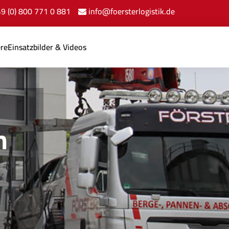
+49 (0) 800 771 0 881
info@foersterlogistik.de
ere
Einsatzbilder & Videos
n