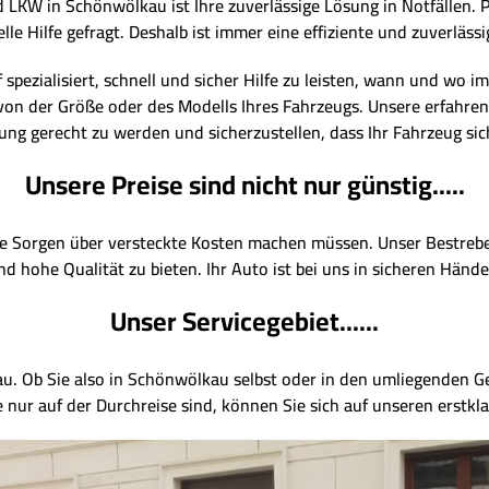
KW in Schönwölkau ist Ihre zuverlässige Lösung in Notfällen. Pa
le Hilfe gefragt. Deshalb ist immer eine effiziente und zuverlä
spezialisiert, schnell und sicher Hilfe zu leisten, wann und wo i
on der Größe oder des Modells Ihres Fahrzeugs. Unsere erfahren
g gerecht zu werden und sicherzustellen, dass Ihr Fahrzeug sic
Unsere Preise sind nicht nur günstig.....
ine Sorgen über versteckte Kosten machen müssen. Unser Bestreben
nd hohe Qualität zu bieten. Ihr Auto ist bei uns in sicheren Hände
Unser Servicegebiet......
au. Ob Sie also in Schönwölkau selbst oder in den umliegenden G
 nur auf der Durchreise sind, können Sie sich auf unseren erstkla