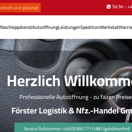
Tel.Nr.: 
Abschleppdienst
Autoöffnung
Leistungen
Spedition
Werkstatt
Karri
Herzlich Willkomme
Professionelle Autoöffnung - zu fairen Preisen
Förster Logistik & Nfz.-Handel GmbH
Service Rufnummer: +49 (0) 800 771 0 881 (gebührenfrei)