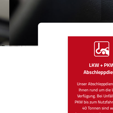
LKW + PK
Abschleppdie
Unser Abschleppdien
Ihnen rund um die 
Verfügung. Bei Unfä
PKW bis zum Nutzfah
40 Tonnen sind wi