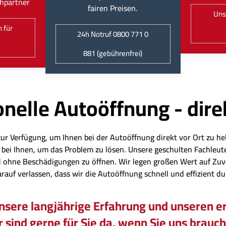
hpartner
fairen Preisen.
Uns
 für
24h Notruf 0800 771 0
881 (gebührenfrei)
nelle Autoöffnung - dire
zur Verfügung, um Ihnen bei der Autoöffnung direkt vor Ort zu hel
eit bei Ihnen, um das Problem zu lösen. Unsere geschulten Fachl
 ohne Beschädigungen zu öffnen. Wir legen großen Wert auf Zuv
arauf verlassen, dass wir die Autoöffnung schnell und effizient d
unsere langjährige Erfahrung und unseren er
 sind gerne für Sie da, wenn Sie uns brauc