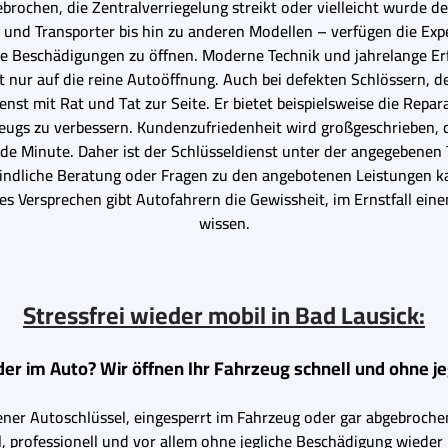
abgebrochen, die Zentralverriegelung streikt oder vielleicht wurd
nd Transporter bis hin zu anderen Modellen – verfügen die Expe
Beschädigungen zu öffnen. Moderne Technik und jahrelange Erfa
t nur auf die reine Autoöffnung. Auch bei defekten Schlössern, d
enst mit Rat und Tat zur Seite. Er bietet beispielsweise die Rep
zeugs zu verbessern. Kundenzufriedenheit wird großgeschrieben, 
 jede Minute. Daher ist der Schlüsseldienst unter der angegebene
erbindliche Beratung oder Fragen zu den angebotenen Leistungen k
ses Versprechen gibt Autofahrern die Gewissheit, im Ernstfall eine
wissen.
Stressfrei wieder mobil in Bad Lausick:
der im Auto? Wir öffnen Ihr Fahrzeug schnell und ohne j
ener Autoschlüssel, eingesperrt im Fahrzeug oder gar abgebrochen
l, professionell und vor allem ohne jegliche Beschädigung wieder