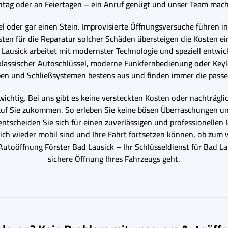
ntag oder an Feiertagen – ein Anruf genügt und unser Team macht
 oder gar einen Stein. Improvisierte Öffnungsversuche führen i
sten für die Reparatur solcher Schäden übersteigen die Kosten ei
Lausick arbeitet mit modernster Technologie und speziell entwi
 klassischer Autoschlüssel, moderne Funkfernbedienung oder Key
en und Schließsystemen bestens aus und finden immer die pass
wichtig. Bei uns gibt es keine versteckten Kosten oder nachträgl
 auf Sie zukommen. So erleben Sie keine bösen Überraschungen u
ntscheiden Sie sich für einen zuverlässigen und professionellen Pa
glich wieder mobil sind und Ihre Fahrt fortsetzen können, ob zu
 Autoöffnung Förster Bad Lausick – Ihr Schlüsseldienst für Bad 
sichere Öffnung Ihres Fahrzeugs geht.