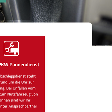
PKW Pannendienst
bschleppdienst steht
rund um die Uhr zur
ng. Bei Unfällen vom
zum Nutzfahrzeug von
onnen sind wir Ihr
nter Ansprechpartner