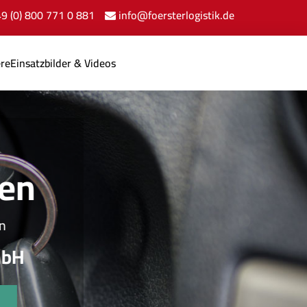
+49 (0) 800 771 0 881
info@foersterlogistik.de
ere
Einsatzbilder & Videos
n