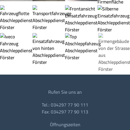
Rufen Sie uns an
Tel.: 034297 77 90 111
Fax: 034297 77 90 113
Öffnungszeiten